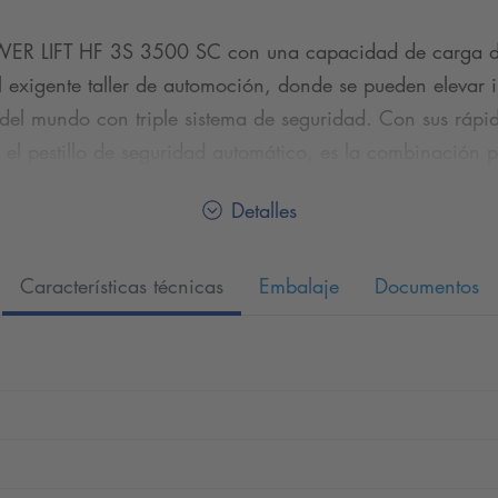
OWER LIFT HF 3S 3500 SC con una capacidad de carga d
 el exigente taller de automoción, donde se pueden eleva
del mundo con triple sistema de seguridad. Con sus rápi
y el pestillo de seguridad automático, es la combinación
Detalles
recogida de sólo 81 - 120 mm se deslizan por debajo de t
Características técnicas
Embalaje
Documentos
ada de serie con las tecnologías patentadas NT e Hyp
n Alemania.