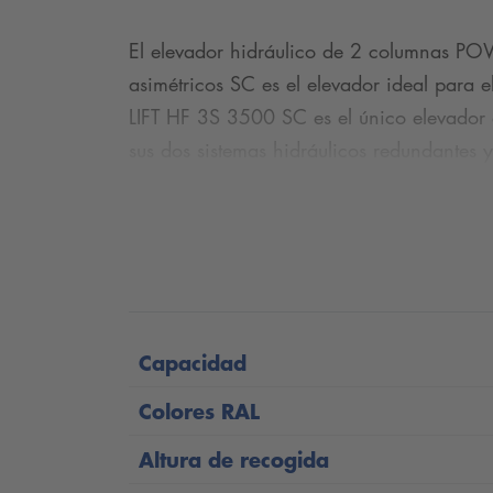
El elevador hidráulico de 2 columnas P
asimétricos SC es el elevador ideal para
LIFT HF 3S 3500 SC es el único elevador 
sus dos sistemas hidráulicos redundantes 
rendimiento.
Los brazos extraplanos con una altura de 
El POWER LIFT HF 3S 3500 SC está equip
desarrollada y fabricada por Nussbaum e
Capacidad
Tiempo de elevación: 26 segundos
Colores RAL
Tiempo de descenso: 14 segundos
Altura de recogida
Capacidad de carga: 3500 kg