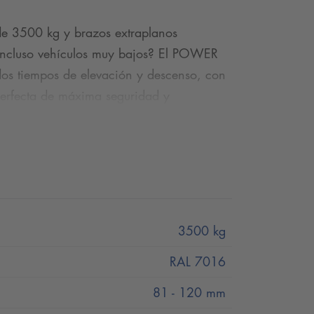
e 3500 kg y brazos extraplanos
r incluso vehículos muy bajos? El POWER
dos tiempos de elevación y descenso, con
 perfecta de máxima seguridad y
odos los vehículos de baja altura.
erFlow® de Nussbaum y ha sido
3500 kg
RAL 7016
81 - 120 mm