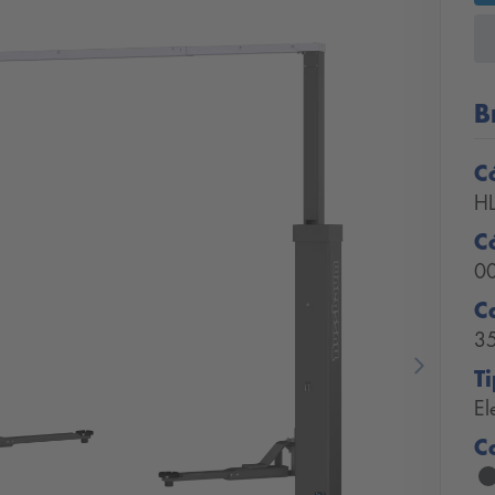
B
C
H
C
0
C
3
T
Next
El
C