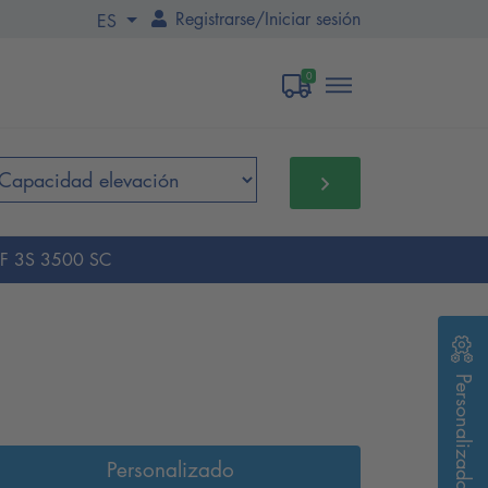
Registrarse
/
Iniciar sesión
ES
0
F 3S 3500 SC
Personalizado
Personalizado