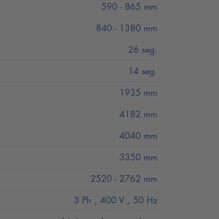
590 - 865 mm
sin golpeteo durante la elevación y el
840 - 1380 mm
26 seg.
14 seg.
1935 mm
4182 mm
4040 mm
 de plataformas elevadoras para
s, somos el único fabricante de
3350 mm
ronización siempre perfecta sin esfuerzo
2520 - 2762 mm
ite un descenso sensible y permite al
dad.
3 Ph , 400 V , 50 Hz