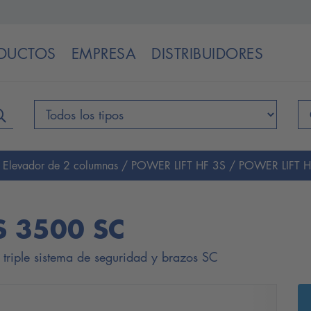
DUCTOS
EMPRESA
DISTRIBUIDORES
/
Elevador de 2 columnas
/
POWER LIFT HF 3S
/
POWER LIFT H
S 3500 SC
triple sistema de seguridad y brazos SC