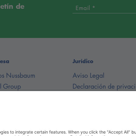
letín de
Email *
esa
Jurídico
os Nussbaum
Aviso Legal
il Group
Declaración de privac
argas de documentos
Condiciones Generale