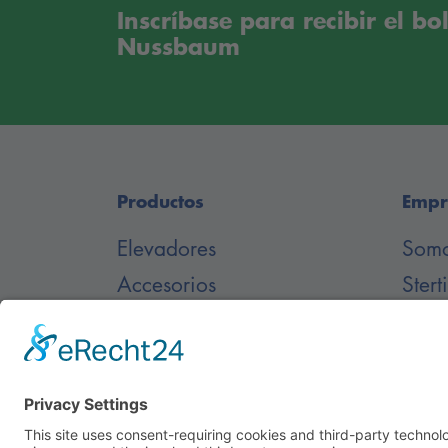
Inscríbase para recibir el bo
Nussbaum
Productos
Empr
Elevadores
Som
Accesorios
Stert
Repuestos
Desc
Elevador enterrado