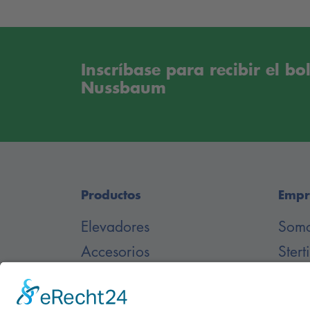
Inscríbase para recibir el bo
Nussbaum
Productos
Empr
Elevadores
Som
Accesorios
Stert
Repuestos
Desc
Elevador enterrado