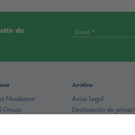
letín de
Email *
esa
Jurídico
os Nussbaum
Aviso Legal
il Group
Declaración de privac
argas de documentos
Condiciones Generale