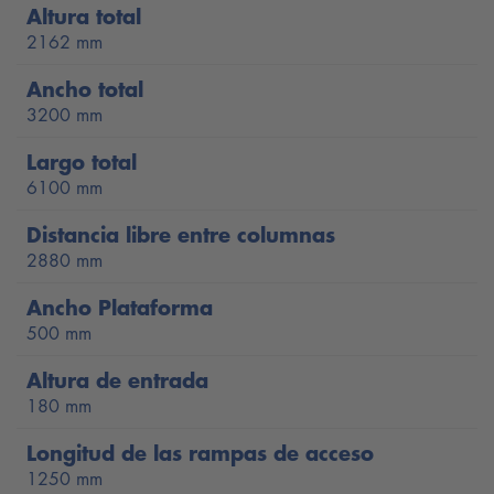
requisitos.
Altura total
2162 mm
Capacidad de carga: 4000 kg
Ancho total
Altura de elevación de 1996 mm
3200 mm
Gato sin ruedas de elevación rápida (RFH) para todos
Largo total
los trabajos en neumáticos y ruedas
6100 mm
Carriles perfectamente nivelados
Distancia libre entre columnas
Distancia flexible entre los carriles guía, ajustable en
2880 mm
pasos de 50 mm
Ancho Plataforma
Rampas de acceso cortas con una longitud de sólo
500 mm
1250 mm
Altura de entrada
Puede reequiparse con gatos de eje e iluminación LED
180 mm
Montaje bajo el suelo para una vía perfecta a ras de
Longitud de las rampas de acceso
suelo bajo pedido
1250 mm