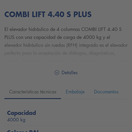
COMBI LIFT 4.40 S PLUS
El elevador hidráulico de 4 columnas COMBI LIFT 4.40 S
PLUS con una capacidad de carga de 4000 kg y el
elevador hidráulico sin ruedas (RFH) integrado es el elevador
perfecto para la aceptación de diálogos, diagnósticos,
servicio de neumáticos, trabajos de carrocería y umbrales en
el taller de automóviles consciente de la calidad y el precio.
Detalles
También se puede utilizar como estación de alineación de
faros junto con un dispositivo de alineación de faros para
Características técnicas
Embalaje
Documentos
garantizar resultados fiables al ajustar los faros. El gato sin
ruedas permite acceder libremente a las ruedas del vehículo
en un abrir y cerrar de ojos. El operador puede alternar
Capacidad
entre elevar el gato sin ruedas y el elevador completo
4000 kg
simplemente moviendo un interruptor en la columna de