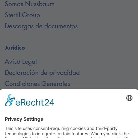
Somos Nussbaum
Stertil Group
Descargas de documentos
Jurídico
Aviso Legal
Declaración de privacidad
Condiciones Generales
Contacto
Contáctenos en