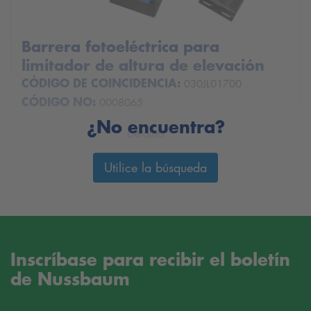
Barrera fotoeléctrica para
limitador de altura de elevación
CÓDIGO DE COINCIDENCIA:
030JL01700
CÓDIGO NO:
0008065
¿No encuentra?
Detalles
Utilice la búsqueda
Inscríbase para recibir el boletín
de Nussbaum