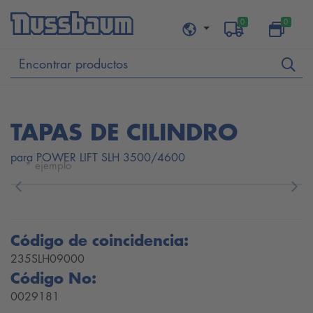
0
0
TAPAS DE CILINDRO
para POWER LIFT SLH 3500/4600
* ejemplo
Previous
Nex
Código de coincidencia:
235SLH09000
Código No:
0029181